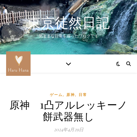
東京徒然日記
気ままな日常を綴ったブログです
,
,
ゲーム
原神
日常
原神 1凸アルレッキーノ
餅武器無し
2024年4月29日