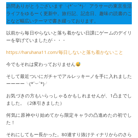
訪問ありがとうございます╰(*´︶`*)╯ アラサーの東京生活
ライフをゆるーく更新中。旅行記、記念日、趣味の読書のこ
となど幅広いテーマで書き綴っております。
以前から毎日やらないと落ち着かない日課にゲームのデイリ
ーを挙げていましたが・・・
https://haruhana11.com/毎日しないと落ち着かないこと
今でもそれは変わっておりません
そして最近ついにガチャでアルレッキーノを手に入れました
ーーーー╰(*´︶`*)╯
お気づきの方もいらっしゃるかもしれませんが、1凸までし
ました。（2体引きました）
何気に原神やり始めてから限定キャラの凸進めたの初でし
た！
それにしてもー長かった。80連すり抜けティナリからのさら