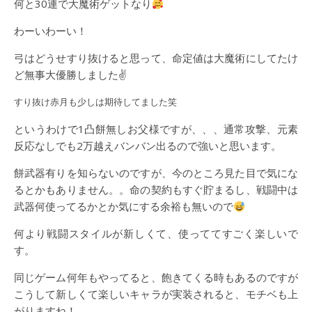
何と30連で大魔術ゲットなり
わーいわーい！
弓はどうせすり抜けると思って、命定値は大魔術にしてたけ
ど無事大優勝しました✌️
すり抜け赤月も少しは期待してました笑
というわけで1凸餅無しお父様ですが、、、通常攻撃、元素
反応なしでも2万越えバンバン出るので強いと思います。
餅武器有りを知らないのですが、今のところ見た目で気にな
るとかもありません。。命の契約もすぐ貯まるし、戦闘中は
武器何使ってるかとか気にする余裕も無いので
何より戦闘スタイルが新しくて、使っててすごく楽しいで
す。
同じゲーム何年もやってると、飽きてくる時もあるのですが
こうして新しくて楽しいキャラが実装されると、モチベも上
がりますね！