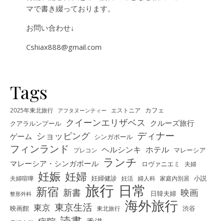
マで書き綴っております。
お問い合わせ↓
Cshiax888@gmail.com
Tags
カフェ
2025年東北旅行
エストニア
アフタヌーンティー
クイーンエリザベス
クルーズ旅行
クアラルンプール
ディナー
ショッピング
ゲーム
シンガポール
フィンランド
ヘルシンキ
ホテル
プレコン
マレーシア
ランチ
マレーシア・シンガポール
ロヴァニエミ
夫婦
妊娠
妊婦
夫婦喧嘩
妊婦健診
妊活
婦人科
家庭内別居
小説
旅行
日常
新宿
新書
映画
日韓夫婦
整形外科
海外旅行
東京生活
東京
映画館
東北旅行
渋谷
読書