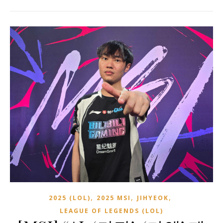
,
,
,
2025 (LOL)
2025 MSI
JIHYEOK
LEAGUE OF LEGENDS (LOL)