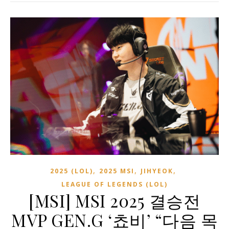
,
,
,
2025 (LOL)
2025 MSI
JIHYEOK
LEAGUE OF LEGENDS (LOL)
[MSI] MSI 2025 결승전
MVP GEN.G ‘쵸비’ “다음 목