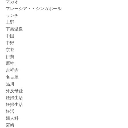
マカオ
マレーシア・・シンガポール
ランチ
上野
下呂温泉
中国
中野
京都
伊勢
原神
吉祥寺
名古屋
品川
外反母趾
妊婦生活
妊婦生活
妊活
婦人科
宮崎