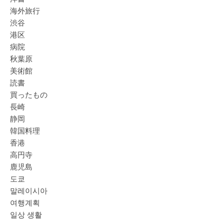
海外旅行
渋谷
港区
病院
秋葉原
美術館
読書
買ったもの
長崎
静岡
韓国料理
香港
高円寺
鹿児島
도쿄
말레이시아
여행계획
일상 생활