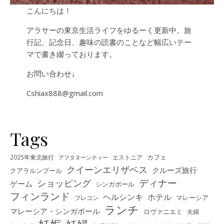
こんにちは！
アラサーの東京生活ライフをゆるーく更新中。旅
行記、記念日、趣味の読書のことなど幅広いテー
マで書き綴っております。
お問い合わせ↓
Cshiax888@gmail.com
Tags
カフェ
2025年東北旅行
エストニア
アフタヌーンティー
クイーンエリザベス
クルーズ旅行
クアラルンプール
ディナー
ショッピング
ゲーム
シンガポール
フィンランド
ヘルシンキ
ホテル
プレコン
マレーシア
ランチ
マレーシア・シンガポール
ロヴァニエミ
夫婦
妊婦