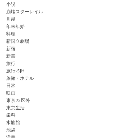
小説
崩壊スターレイル
川越
年末年始
料理
新国立劇場
新宿
新書
旅行
旅行-SJH
旅館・ホテル
日常
映画
東京23区外
東京生活
歯科
水族館
池袋
洋書