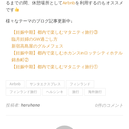
るまでの間、休憩場所として
Airbnb
を利用するのもオススメ
です
様々なテーマのブログ記事更新中↓
【妊娠中期】都内で楽しむマタニティ旅行③
臨月妊婦のGW過ごし方
新宿高島屋のグルメフェス
【妊娠中期】都内で楽しむホカンスinロッテシティホテル
錦糸町②
【妊娠中期】都内で楽しむマタニティ旅行①
Airbnb
サンタエクスプレス
フィンランド
フィンランド旅行
ヘルシンキ
旅行
海外旅行
投稿者:
haruhana
0件のコメント