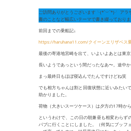
ご訪問ありがとうございます╰(*´︶`*)╯
書のことなど幅広いテーマで書き綴っておりま
前回までの乗船記↓
https://haruhana11.com/クイーンエリザ
最後の寄港地宮崎を出て、いよいよあとは東京
長いようであっという間だったなあ〜。途中か
まっ最終日もほぼ寝込んでたんですけどね笑
でも相方ちゃんは割と回復状態に近いみたい
助かりました。
荷物（大きいスーツケース）は夕方の17時か
というわけで、この日の朝兼昼も相変わらず
パブに行くことにしました。（何気にブッフ