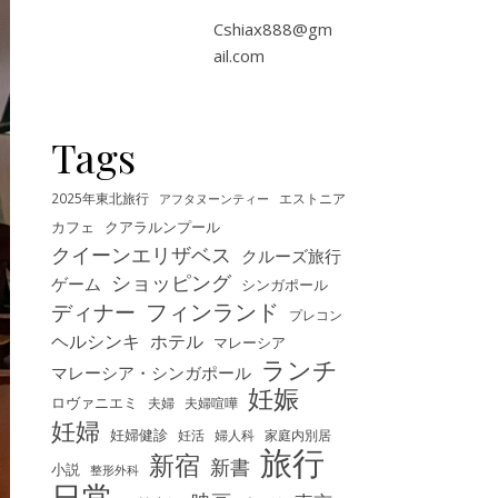
Cshiax888@gm
ail.com
Tags
2025年東北旅行
エストニア
アフタヌーンティー
カフェ
クアラルンプール
クイーンエリザベス
クルーズ旅行
ショッピング
ゲーム
シンガポール
フィンランド
ディナー
プレコン
ヘルシンキ
ホテル
マレーシア
ランチ
マレーシア・シンガポール
妊娠
ロヴァニエミ
夫婦
夫婦喧嘩
妊婦
妊婦健診
妊活
婦人科
家庭内別居
旅行
新宿
新書
小説
整形外科
日常