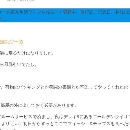
 アラサーの東京生活ライフをゆるーく更新中。旅行記、記念日、趣味の
す。
ベス乗船記①〜⑩
港に戻るだけになりました。
ら風邪引いてたし。
で、荷物のパッキングとか税関の書類とか率先してやってくれたの
ら部屋の外に出しておく必要があります。
のルームサービスで済まし。夜はデッキ3にあるゴールデンライオ
ェより近い）初日からずっとここでフィッシュ&チップスを食べた