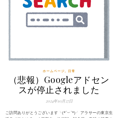
,
ホームページ
日常
（悲報）Googleアドセン
スが停止されました
2024年10月27日
ご訪問ありがとうございます╰(*´︶`*)╯ アラサーの東京生