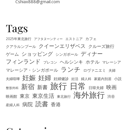
Cshiax888@gmail.com
Tags
カフェ
2025年東北旅行
エストニア
アフタヌーンティー
クイーンエリザベス
クルーズ旅行
クアラルンプール
ディナー
ショッピング
ゲーム
シンガポール
フィンランド
ヘルシンキ
ホテル
プレコン
マレーシア
ランチ
マレーシア・シンガポール
ロヴァニエミ
夫婦
妊娠
妊婦
夫婦喧嘩
妊婦健診
妊活
婦人科
家庭内別居
小説
旅行
日常
新宿
新書
映画
日韓夫婦
整形外科
海外旅行
東京生活
東京
映画館
東北旅行
渋谷
読書
病院
香港
産婦人科