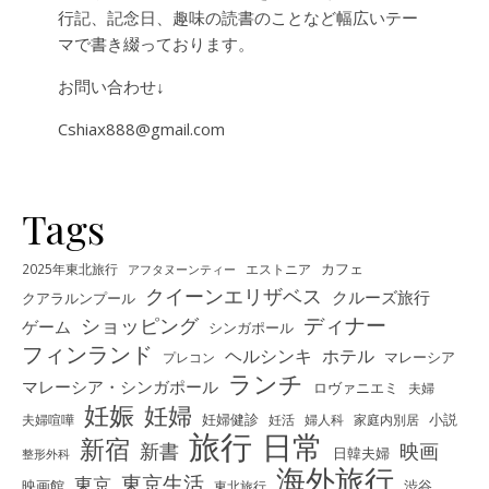
行記、記念日、趣味の読書のことなど幅広いテー
マで書き綴っております。
お問い合わせ↓
Cshiax888@gmail.com
Tags
カフェ
2025年東北旅行
エストニア
アフタヌーンティー
クイーンエリザベス
クルーズ旅行
クアラルンプール
ディナー
ショッピング
ゲーム
シンガポール
フィンランド
ヘルシンキ
ホテル
プレコン
マレーシア
ランチ
マレーシア・シンガポール
ロヴァニエミ
夫婦
妊娠
妊婦
夫婦喧嘩
妊婦健診
妊活
婦人科
家庭内別居
小説
旅行
日常
新宿
新書
映画
日韓夫婦
整形外科
海外旅行
東京生活
東京
映画館
東北旅行
渋谷