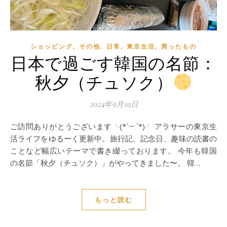
,
,
,
,
ショッピング
その他
日常
東京生活
買ったもの
日本で過ごす韓国の名節：
秋夕（チュソク）
2024年9月19日
ご訪問ありがとうございます╰(*´︶`*)╯ アラサーの東京生
活ライフをゆるーく更新中。旅行記、記念日、趣味の読書の
ことなど幅広いテーマで書き綴っております。 今年も韓国
の名節「秋夕（チュソク）」がやってきました〜。 韓…
もっと読む