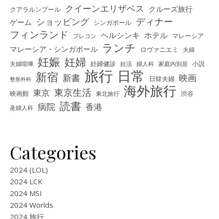
クイーンエリザベス
クルーズ旅行
クアラルンプール
ディナー
ショッピング
ゲーム
シンガポール
フィンランド
ヘルシンキ
ホテル
プレコン
マレーシア
ランチ
マレーシア・シンガポール
ロヴァニエミ
夫婦
妊娠
妊婦
夫婦喧嘩
妊婦健診
妊活
婦人科
家庭内別居
小説
旅行
日常
新宿
新書
映画
日韓夫婦
整形外科
海外旅行
東京生活
東京
映画館
東北旅行
渋谷
読書
病院
香港
産婦人科
Categories
2024 (LOL)
2024 LCK
2024 MSI
2024 Worlds
2024 旅行