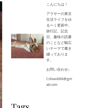
こんにちは！
アラサーの東京
生活ライフをゆ
るーく更新中。
旅行記、記念
日、趣味の読書
のことなど幅広
いテーマで書き
綴っておりま
す。
お問い合わせ↓
Cshiax888@gm
ail.com
Tags