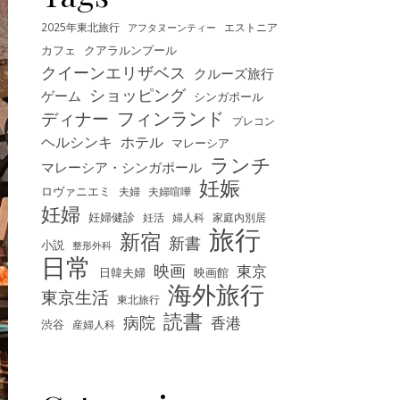
2025年東北旅行
エストニア
アフタヌーンティー
カフェ
クアラルンプール
クイーンエリザベス
クルーズ旅行
ショッピング
ゲーム
シンガポール
フィンランド
ディナー
プレコン
ヘルシンキ
ホテル
マレーシア
ランチ
マレーシア・シンガポール
妊娠
ロヴァニエミ
夫婦
夫婦喧嘩
妊婦
妊婦健診
妊活
婦人科
家庭内別居
旅行
新宿
新書
小説
整形外科
日常
映画
東京
映画館
日韓夫婦
海外旅行
東京生活
東北旅行
読書
病院
香港
渋谷
産婦人科