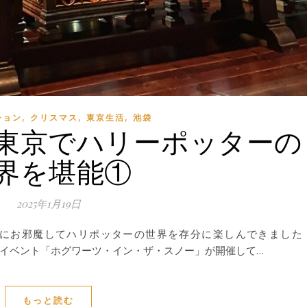
,
,
,
ション
クリスマス
東京生活
池袋
東京でハリーポッターの
界を堪能①
2025年1月19日
京にお邪魔してハリポッターの世界を存分に楽しんできました
/ なんと冬の限定イベント「ホグワーツ・イン・ザ・スノー」が開催して…
もっと読む