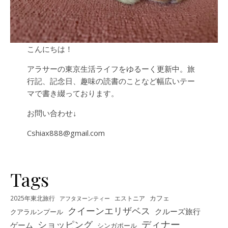
こんにちは！
アラサーの東京生活ライフをゆるーく更新中。旅
行記、記念日、趣味の読書のことなど幅広いテー
マで書き綴っております。
お問い合わせ↓
Cshiax888@gmail.com
Tags
カフェ
2025年東北旅行
エストニア
アフタヌーンティー
クイーンエリザベス
クルーズ旅行
クアラルンプール
ディナー
ショッピング
ゲーム
シンガポール