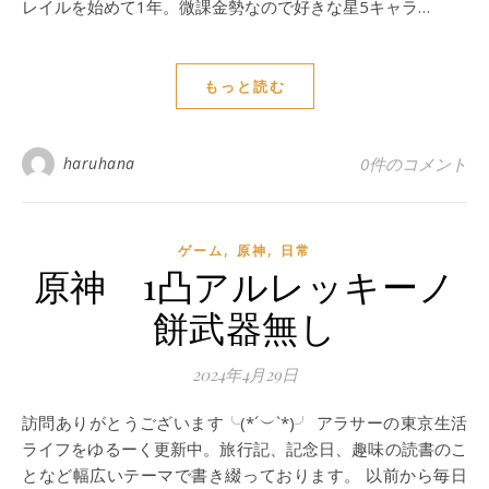
レイルを始めて1年。微課金勢なので好きな星5キャラ…
もっと読む
haruhana
0件のコメント
,
,
ゲーム
原神
日常
原神 1凸アルレッキーノ
餅武器無し
2024年4月29日
訪問ありがとうございます╰(*´︶`*)╯ アラサーの東京生活
ライフをゆるーく更新中。旅行記、記念日、趣味の読書のこ
となど幅広いテーマで書き綴っております。 以前から毎日