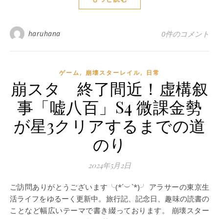
haruhana
0件のコメント
,
,
ゲーム
崩壊スターレイル
日常
崩スタ 終了間近！虚構叙
事「嘘八百」S4 微課金勢
が星3クリアするまでの道
のり
2024年5月2日
ご訪問ありがとうございます╰(*´︶`*)╯ アラサーの東京生
活ライフをゆるーく更新中。旅行記、記念日、趣味の読書の
ことなど幅広いテーマで書き綴っております。 崩壊スター