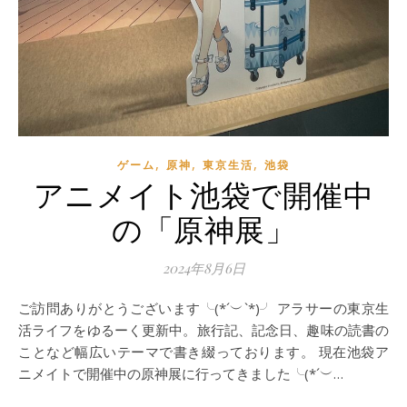
,
,
,
ゲーム
原神
東京生活
池袋
アニメイト池袋で開催中
の「原神展」
2024年8月6日
ご訪問ありがとうございます╰(*´︶`*)╯ アラサーの東京生
活ライフをゆるーく更新中。旅行記、記念日、趣味の読書の
ことなど幅広いテーマで書き綴っております。 現在池袋ア
ニメイトで開催中の原神展に行ってきました╰(*´︶…