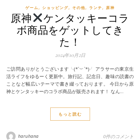
,
,
,
,
ゲーム
ショッピング
その他
ランチ
原神
原神
ケンタッキーコラ
ボ商品をゲットしてき
た！
2024年10月2日
ご訪問ありがとうございます╰(*´︶`*)╯ アラサーの東京生
活ライフをゆるーく更新中。旅行記、記念日、趣味の読書の
ことなど幅広いテーマで書き綴っております。 今日から原
神とケンタッキーのコラボ商品が販売されます！ なん…
もっと読む
haruhana
0件のコメント