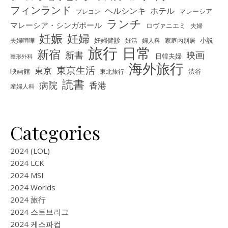
フィンランド
ヘルシンキ
ホテル
プレコン
マレーシア
ランチ
マレーシア・シンガポール
ロヴァニエミ
夫婦
妊娠
妊婦
夫婦喧嘩
妊婦健診
妊活
婦人科
家庭内別居
小説
旅行
日常
新宿
新書
映画
日韓夫婦
整形外科
海外旅行
東京生活
東京
映画館
東北旅行
渋谷
読書
病院
香港
産婦人科
Categories
2024 (LOL)
2024 LCK
2024 MSI
2024 Worlds
2024 旅行
2024 스토브리그
2024 케스파컵