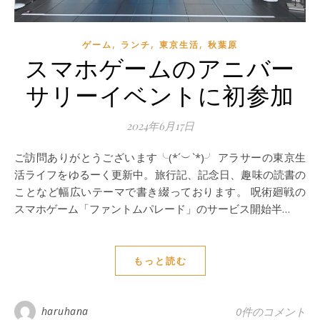
,
,
,
ゲーム
ランチ
東京生活
秋葉原
スマホゲームのアニバー
サリーイベントに初参加
2024年6月17日
ご訪問ありがとうございます╰(*´︶`*)╯ アラサーの東京生
活ライフをゆるーく更新中。旅行記、記念日、趣味の読書の
ことなど幅広いテーマで書き綴っております。 呪術廻戦の
スマホゲーム「ファントムパレード」のサービス開始半…
もっと読む
haruhana
0件のコメント