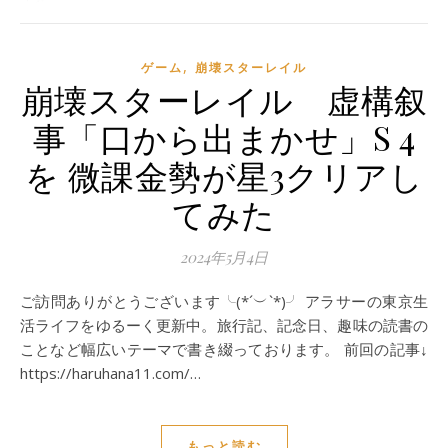
,
ゲーム
崩壊スターレイル
崩壊スターレイル 虚構叙
事「口から出まかせ」S 4
を 微課金勢が星3クリアし
てみた
2024年5月4日
ご訪問ありがとうございます╰(*´︶`*)╯ アラサーの東京生
活ライフをゆるーく更新中。旅行記、記念日、趣味の読書の
ことなど幅広いテーマで書き綴っております。 前回の記事↓
https://haruhana11.com/…
もっと読む