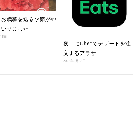
もお歳暮を送る季節がや
まいりました！
1月5日
夜中にUberでデザートを注
文するアラサー
2024年9月12日