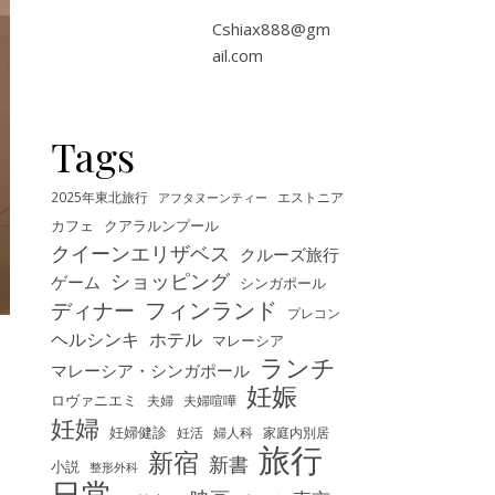
Cshiax888@gm
ail.com
Tags
2025年東北旅行
エストニア
アフタヌーンティー
カフェ
クアラルンプール
クイーンエリザベス
クルーズ旅行
ショッピング
ゲーム
シンガポール
フィンランド
ディナー
プレコン
ヘルシンキ
ホテル
マレーシア
ランチ
マレーシア・シンガポール
妊娠
ロヴァニエミ
夫婦
夫婦喧嘩
妊婦
妊婦健診
妊活
婦人科
家庭内別居
旅行
新宿
新書
小説
整形外科
日常