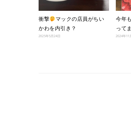
衝撃
マックの店員がちい
今年
かわを内引き？
って
2025年5月24日
2024年1