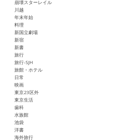
崩壊スターレイル
川越
年末年始
料理
新国立劇場
新宿
新書
旅行
旅行-SJH
旅館・ホテル
日常
映画
東京23区外
東京生活
歯科
水族館
池袋
洋書
海外旅行