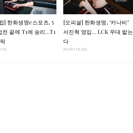
 컵] 한화생명e스포츠, 5
[오피셜] 한화생명, ‘카나비’
접전 끝에 T1에 승리…T1
서진혁 영입… LCK 무대 밟
탈락
다
月17日
2025年11月26日