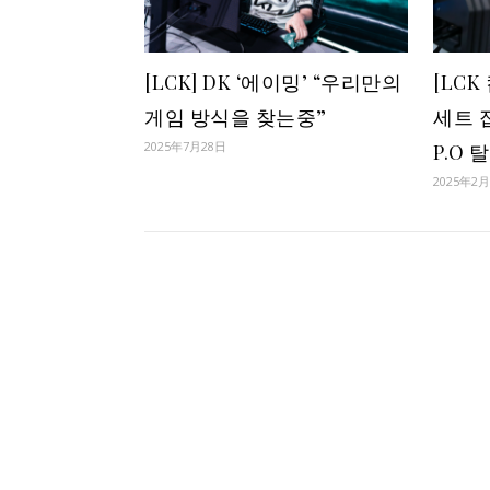
[LCK] DK ‘에이밍’ “우리만의
[LCK
게임 방식을 찾는중”
세트 
2025年7月28日
P.O 
2025年2