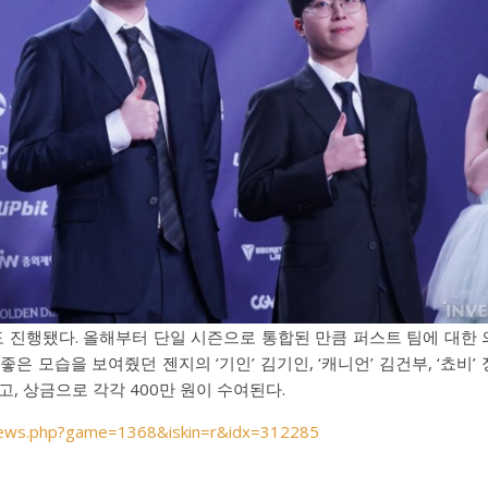
상도 진행됐다. 올해부터 단일 시즌으로 통합된 만큼 퍼스트 팀에 대한 
 모습을 보여줬던 젠지의 ‘기인’ 김기인, ‘캐니언’ 김건부, ‘쵸비’ 
렸고, 상금으로 각각 400만 원이 수여된다.
znews.php?game=1368&iskin=r&idx=312285