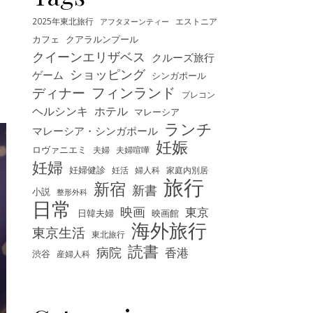
2025年東北旅行
エストニア
アフタヌーンティー
カフェ
クアラルンプール
クイーンエリザベス
クルーズ旅行
ショッピング
ゲーム
シンガポール
フィンランド
ディナー
プレコン
ヘルシンキ
ホテル
マレーシア
ランチ
マレーシア・シンガポール
妊娠
ロヴァニエミ
夫婦
夫婦喧嘩
妊婦
妊婦健診
妊活
婦人科
家庭内別居
旅行
新宿
新書
小説
整形外科
日常
映画
東京
映画館
日韓夫婦
海外旅行
東京生活
東北旅行
読書
病院
香港
渋谷
産婦人科