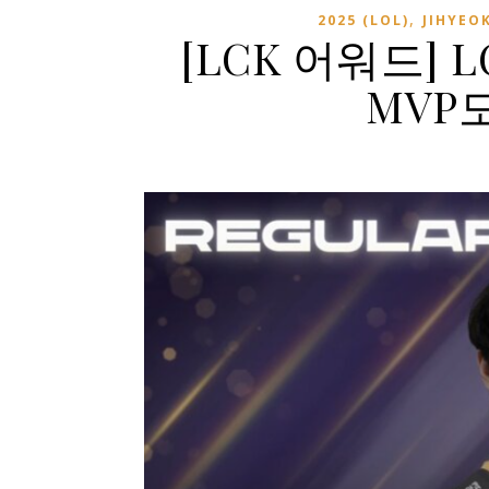
,
2025 (LOL)
JIHYEO
[LCK 어워드] 
MVP