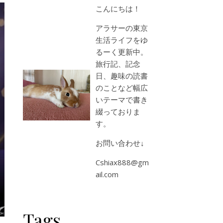
こんにちは！
アラサーの東京
生活ライフをゆ
るーく更新中。
旅行記、記念
日、趣味の読書
のことなど幅広
いテーマで書き
綴っておりま
す。
お問い合わせ↓
Cshiax888@gm
ail.com
Tags