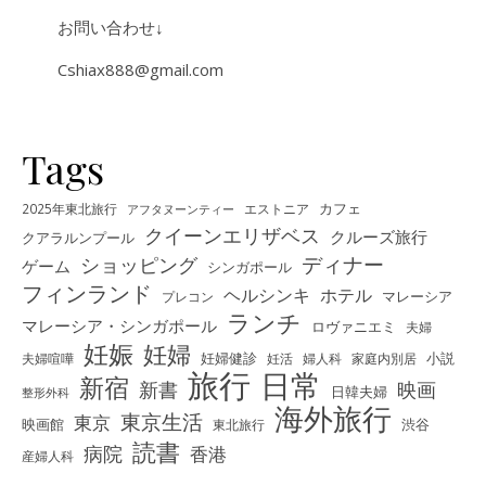
お問い合わせ↓
Cshiax888@gmail.com
Tags
カフェ
2025年東北旅行
エストニア
アフタヌーンティー
クイーンエリザベス
クルーズ旅行
クアラルンプール
ディナー
ショッピング
ゲーム
シンガポール
フィンランド
ヘルシンキ
ホテル
プレコン
マレーシア
ランチ
マレーシア・シンガポール
ロヴァニエミ
夫婦
妊娠
妊婦
夫婦喧嘩
妊婦健診
妊活
婦人科
家庭内別居
小説
旅行
日常
新宿
新書
映画
日韓夫婦
整形外科
海外旅行
東京生活
東京
映画館
東北旅行
渋谷
読書
病院
香港
産婦人科