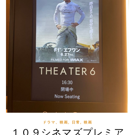
,
,
ドラマ、映画
日常
映画
１０９シネマズプレミア