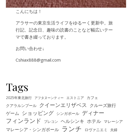
こんにちは！
アラサーの東京生活ライフをゆるーく更新中。旅
行記、記念日、趣味の読書のことなど幅広いテー
マで書き綴っております。
お問い合わせ↓
Cshiax888@gmail.com
Tags
カフェ
2025年東北旅行
エストニア
アフタヌーンティー
クイーンエリザベス
クルーズ旅行
クアラルンプール
ディナー
ショッピング
ゲーム
シンガポール
フィンランド
ヘルシンキ
ホテル
プレコン
マレーシア
ランチ
マレーシア・シンガポール
ロヴァニエミ
夫婦