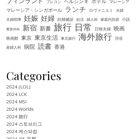
フィンランド
ヘルシンキ
ホテル
プレコン
マレーシア
ランチ
マレーシア・シンガポール
ロヴァニエミ
夫婦
妊娠
妊婦
夫婦喧嘩
妊婦健診
妊活
婦人科
家庭内別居
小説
旅行
日常
新宿
新書
映画
日韓夫婦
整形外科
海外旅行
東京生活
東京
映画館
東北旅行
渋谷
読書
病院
香港
産婦人科
Categories
2024 (LOL)
2024 LCK
2024 MSI
2024 Worlds
2024 旅行
2024 스토브리그
2024 케스파컵
2024-06-京都