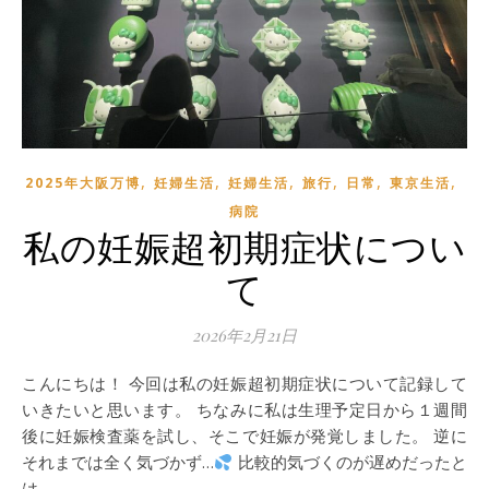
,
,
,
,
,
,
2025年大阪万博
妊婦生活
妊婦生活
旅行
日常
東京生活
病院
私の妊娠超初期症状につい
て
2026年2月21日
こんにちは！ 今回は私の妊娠超初期症状について記録して
いきたいと思います。 ちなみに私は生理予定日から１週間
後に妊娠検査薬を試し、そこで妊娠が発覚しました。 逆に
それまでは全く気づかず…
比較的気づくのが遅めだったと
は…