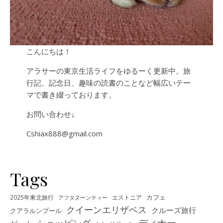
こんにちは！
アラサーの東京生活ライフをゆるーく更新中。旅
行記、記念日、趣味の読書のことなど幅広いテー
マで書き綴っております。
お問い合わせ↓
Cshiax888@gmail.com
Tags
カフェ
2025年東北旅行
エストニア
アフタヌーンティー
クイーンエリザベス
クルーズ旅行
クアラルンプール