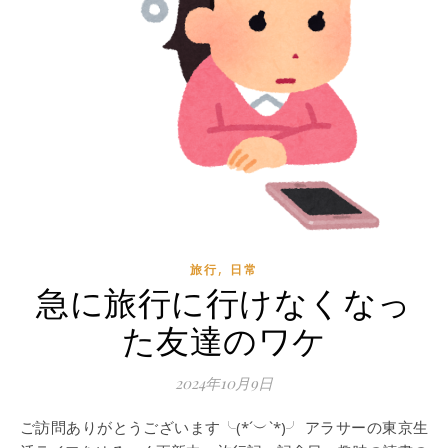
,
旅行
日常
急に旅行に行けなくなっ
た友達のワケ
2024年10月9日
ご訪問ありがとうございます╰(*´︶`*)╯ アラサーの東京生