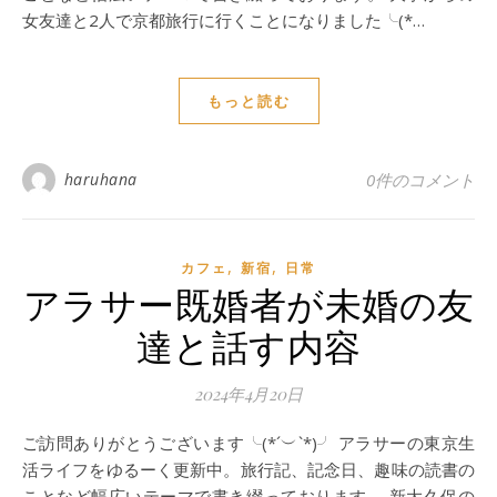
女友達と2人で京都旅行に行くことになりました╰(*…
もっと読む
haruhana
0件のコメント
,
,
カフェ
新宿
日常
アラサー既婚者が未婚の友
達と話す内容
2024年4月20日
ご訪問ありがとうございます╰(*´︶`*)╯ アラサーの東京生
活ライフをゆるーく更新中。旅行記、記念日、趣味の読書の
ことなど幅広いテーマで書き綴っております。 新大久保の