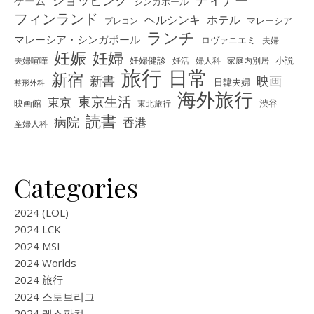
ディナー
ショッピング
ゲーム
シンガポール
フィンランド
ヘルシンキ
ホテル
プレコン
マレーシア
ランチ
マレーシア・シンガポール
ロヴァニエミ
夫婦
妊娠
妊婦
夫婦喧嘩
妊婦健診
妊活
婦人科
家庭内別居
小説
旅行
日常
新宿
新書
映画
日韓夫婦
整形外科
海外旅行
東京生活
東京
映画館
東北旅行
渋谷
読書
病院
香港
産婦人科
Categories
2024 (LOL)
2024 LCK
2024 MSI
2024 Worlds
2024 旅行
2024 스토브리그
2024 케스파컵