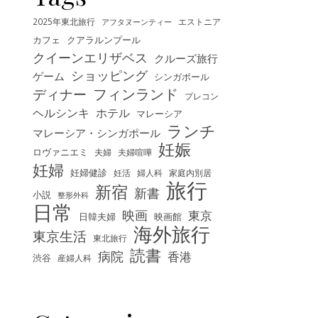
2025年東北旅行
エストニア
アフタヌーンティー
カフェ
クアラルンプール
クイーンエリザベス
クルーズ旅行
ショッピング
ゲーム
シンガポール
フィンランド
ディナー
プレコン
ヘルシンキ
ホテル
マレーシア
ランチ
マレーシア・シンガポール
妊娠
ロヴァニエミ
夫婦
夫婦喧嘩
妊婦
妊婦健診
妊活
婦人科
家庭内別居
旅行
新宿
新書
小説
整形外科
日常
映画
東京
映画館
日韓夫婦
海外旅行
東京生活
東北旅行
読書
病院
香港
渋谷
産婦人科