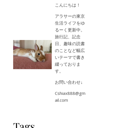
こんにちは！
アラサーの東京
生活ライフをゆ
るーく更新中。
旅行記、記念
日、趣味の読書
のことなど幅広
いテーマで書き
綴っておりま
す。
お問い合わせ↓
Cshiax888@gm
ail.com
Tags