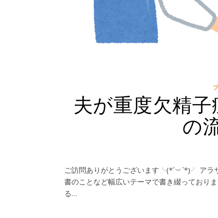
夫が重度欠精子
の
ご訪問ありがとうございます╰(*´︶`*)╯
書のことなど幅広いテーマで書き綴っておりま
る…