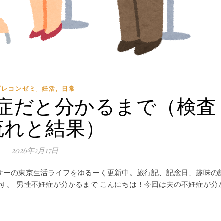
,
,
プレコンゼミ
妊活
日常
症だと分かるまで（検査
流れと結果）
2026年2月17日
 アラサーの東京生活ライフをゆるーく更新中。旅行記、記念日、趣味の
す。 男性不妊症が分かるまで こんにちは！今回は夫の不妊症が分