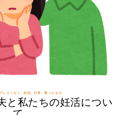
,
,
,
プレコンゼミ
妊活
日常
買ったもの
夫と私たちの妊活につい
て