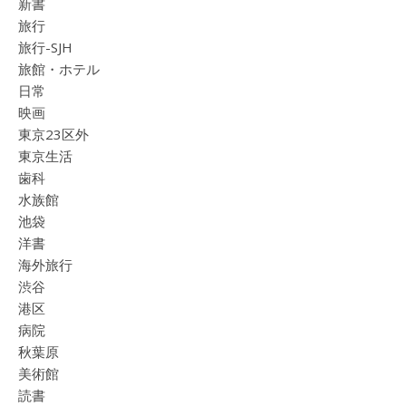
新書
旅行
旅行-SJH
旅館・ホテル
日常
映画
東京23区外
東京生活
歯科
水族館
池袋
洋書
海外旅行
渋谷
港区
病院
秋葉原
美術館
読書