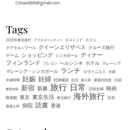
Cshiax888@gmail.com
Tags
カフェ
2025年東北旅行
エストニア
アフタヌーンティー
クイーンエリザベス
クルーズ旅行
クアラルンプール
ディナー
ショッピング
ゲーム
シンガポール
フィンランド
ヘルシンキ
ホテル
プレコン
マレーシア
ランチ
マレーシア・シンガポール
ロヴァニエミ
夫婦
妊娠
妊婦
夫婦喧嘩
妊婦健診
妊活
婦人科
家庭内別居
小説
旅行
日常
新宿
新書
映画
日韓夫婦
整形外科
海外旅行
東京生活
東京
映画館
東北旅行
渋谷
読書
病院
香港
産婦人科