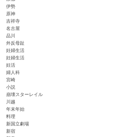
伊勢
原神
吉祥寺
名古屋
品川
外反母趾
妊婦生活
妊婦生活
妊活
婦人科
宮崎
小説
崩壊スターレイル
川越
年末年始
料理
新国立劇場
新宿