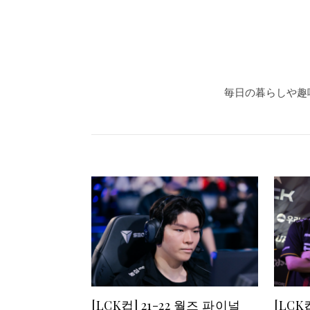
毎日の暮らしや趣
[LCK컵] 21-22 월즈 파이널
[LCK컵