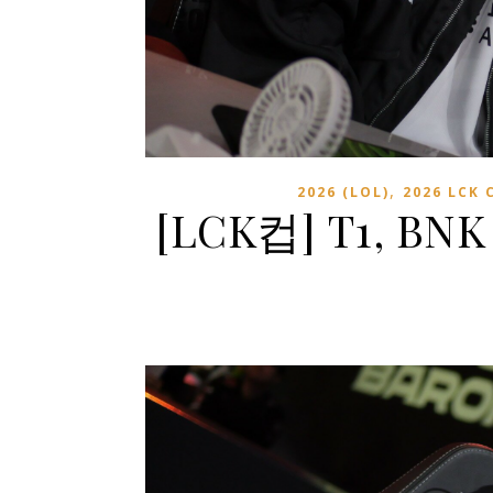
,
2026 (LOL)
2026 LCK 
[LCK컵] T1, B