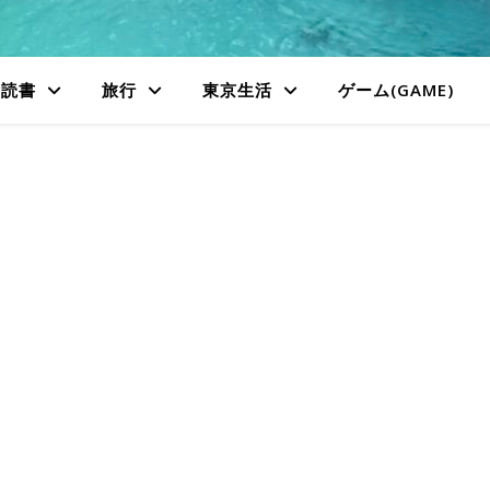
読書
旅行
東京生活
ゲーム(GAME)