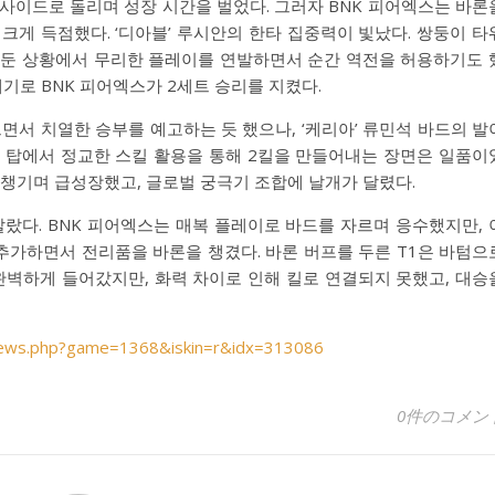
사이드로 돌리며 성장 시간을 벌었다. 그러자 BNK 피어엑스는 바론
크게 득점했다. ‘디아블’ 루시안의 한타 집중력이 빛났다. 쌍둥이 타
앞둔 상황에서 무리한 플레이를 연발하면서 순간 역전을 허용하기도 
내기로 BNK 피어엑스가 2세트 승리를 지켰다.
으면서 치열한 승부를 예고하는 듯 했으나, ‘케리아’ 류민석 바드의 발
, 탑에서 정교한 스킬 활용을 통해 2킬을 만들어내는 장면은 일품이
을 챙기며 급성장했고, 글로벌 궁극기 조합에 날개가 달렸다.
를 잘랐다. BNK 피어엑스는 매복 플레이로 바드를 자르며 응수했지만, 
추가하면서 전리품을 바론을 챙겼다. 바론 버프를 두른 T1은 바텀으
 완벽하게 들어갔지만, 화력 차이로 인해 킬로 연결되지 못했고, 대승
znews.php?game=1368&iskin=r&idx=313086
0件のコメン