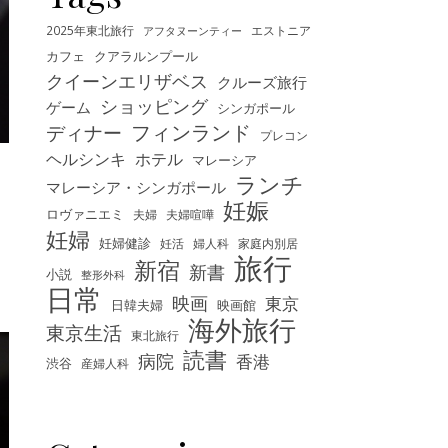
2025年東北旅行
エストニア
アフタヌーンティー
カフェ
クアラルンプール
クイーンエリザベス
クルーズ旅行
ショッピング
ゲーム
シンガポール
フィンランド
ディナー
プレコン
ヘルシンキ
ホテル
マレーシア
ランチ
マレーシア・シンガポール
妊娠
ロヴァニエミ
夫婦
夫婦喧嘩
妊婦
妊婦健診
妊活
婦人科
家庭内別居
旅行
新宿
新書
小説
整形外科
日常
映画
東京
映画館
日韓夫婦
海外旅行
東京生活
東北旅行
読書
病院
香港
渋谷
産婦人科