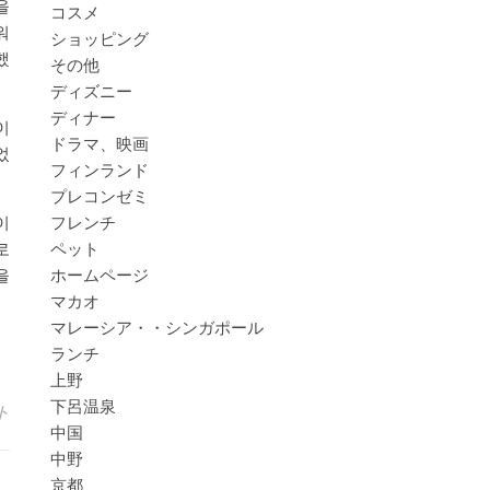
을
コスメ
워
ショッピング
했
その他
ディズニー
ディナー
이
ドラマ、映画
었
フィンランド
プレコンゼミ
フレンチ
이
ペット
로
ホームページ
을
マカオ
マレーシア・・シンガポール
ランチ
上野
下呂温泉
ト
中国
中野
京都