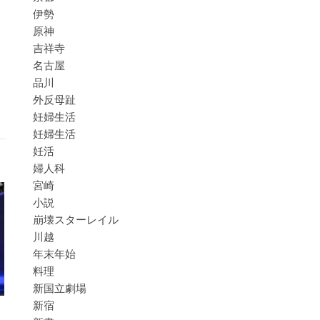
伊勢
原神
吉祥寺
名古屋
品川
外反母趾
妊婦生活
妊婦生活
妊活
婦人科
宮崎
小説
崩壊スターレイル
川越
年末年始
料理
新国立劇場
新宿