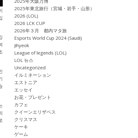
2025年大阪万博
2025年東北旅行（宮城・岩手・山形）
이
2026 (LOL)
입
2026 LCK CUP
2026年３月 都内マタ旅
킹
Esports World Cup 2024 (Saudi)
며
Jihyeok
조
League of legends (LOL)
LOL 뉴스
Uncategorized
민
イルミネーション
기
エストニア
승
エッセイ
お花・プレゼント
カフェ
는
クイーンエリザベス
의
クリスマス
로
ケーキ
ゲーム