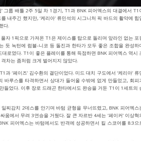
컵’ 그룹 배틀 2주 5일 차 1경기, T1과 BNK 피어엑스의 대결에서 T1
세트를 내주긴 했지만, ‘케리아’ 류민석의 시그니처 픽 바드의 활약에 힘
했다.
 풀자 1픽으로 가져온 T1은 제이스를 탑으로 돌리며 앞라인 없는 포
는 듯 녹턴에 럼블-니코 등 돌진과 한타가 모두 좋은 조합을 완성하
대로였다. T1이 좋은 플레이를 통해 득점하면 BNK 피어엑스 역시 
격차는 좀처럼 크게 벌어지지 않았다.
T1과 ‘페이즈’ 김수환의 결단이었다. 미드 대치 구도에서 ‘케리아’ 류
근의 바루스를 타격하면서 상대가 들어올 수밖에 없게 만들었고, 회피
만들었다. 이후 장로 드래곤 한타에서도 완승을 거둔 T1이 1세트의 
에게 일찌감치 2데스를 안기며 바텀 균형을 무너뜨렸고, BNK 피어엑스
 싸움에서 무려 3연승을 거뒀다. 잘 큰 자르반 4세는 ‘페이커’ 이상혁
 BNK 피어엑스는 바텀에서도 반격에 성공하면서 킬 스코어를 8:3으