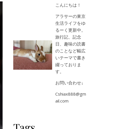
こんにちは！
アラサーの東京
生活ライフをゆ
るーく更新中。
旅行記、記念
日、趣味の読書
のことなど幅広
いテーマで書き
綴っておりま
す。
お問い合わせ↓
Cshiax888@gm
ail.com
Tags