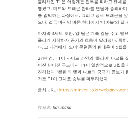
불리해진 T1은 어떻게든 전투를 피하고 요네를 
챙겼고, 미드와 드래곤 한타를 연달아 승리하며 
를 압박하는 과정에서, 그리고 장로 드래곤을 
으나, 결국 마지막 바론 한타에서 ‘디아블’의 끝
마지막 3세트 초반, 양 팀은 계속 킬을 주고 받
풀리기 시작하자 공기의 흐름이 달라졌다. 특히
다. 그 과정에서 ‘오너’ 문현준의 판테온이 5킬
27분 경, T1이 사이드 라인의 ‘클리어’ 나르
어진 난타전 구도에서 T1이 일방적으로 3킬을 
진격했다. ‘켈린’의 렐과 나르의 궁극기 콤보가
거둔 T1이 그대로 승부를 마무리했다.
출처 URL :
https://m.inven.co.kr/webzine/w
投稿者:
haruhana