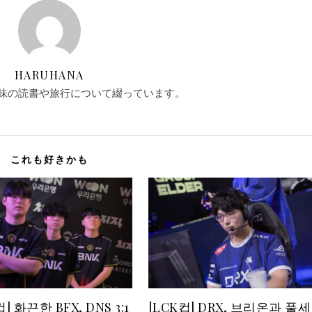
HARUHANA
味の読書や旅行について綴っています。
これも好きかも
] 화끈한 BFX, DNS 3:1
[LCK컵] DRX, 브리온과 풀세