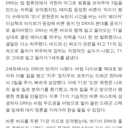
DRX는 탑 합류전에서 극한의 어그로 핑퐁을 보여주며 3킬을
만드는 저력을 보여줬지만, 때마침 등장한 바론이 악수가 됐
다. 쓰레쉬와 ‘오너’ 문현준의 녹턴이 시간을 버는 사이 ‘페이커’
이상혁의 아지르가 등장해 바론 둥지 안 DRX의 본대를 궁극기
로 쓸어버렸다. DRX는 바론 버프와 함께 밀고 들어오는 T1을
상대로 클린 에이스를 띄우는 저력을 다시 한 번 발휘했으나,
결말은 다소 허무했다. 바드와 신 짜오가 관문을 타고 T1의 입
속으로 들어가 허무하게 잡히는 치명적인 실수가 나왔고, T1
은 그대로 밀고 들어가 1세트를 끝냈다.
2세트에서는 DRX의 반격이 나왔다. 바텀 다이브를 제대로 받
아쳐 더블 킬을 챙긴 ‘지우’ 정지우의 코르키는 드래곤 한타에
서 2킬을 추가, 빠르게 성장했다. 이에 T1은 ‘도란’ 최현준 나르
의 솔로 킬로 분위기를 환기했고, 계속 킬을 주고 받으면서 팽
팽한 흐름을 만들었다. 이후 T1이 기습적인 바론 버스트에 성
공하자 DRX는 바텀 주도권을 바탕으로 쌓아 올린 드래곤 스택
을 앞세워 대지 영혼을 가져가며 한숨 돌릴 수 있었다.
바론 버프를 두른 T1은 미드로 진격했는데, 여기서 DRX의 좋
은 플레이가 나왔다. ‘안딜’ 문관빈 알리스타의 기습 이니시에