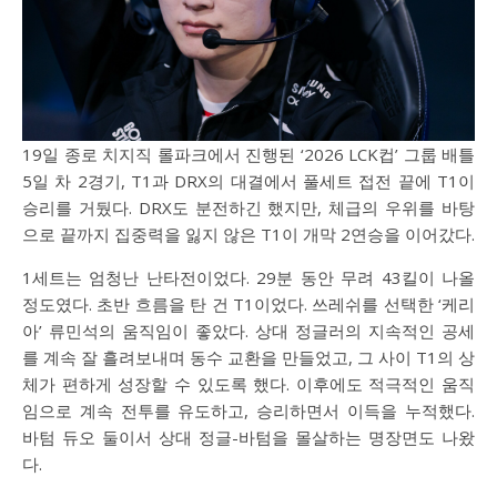
19일 종로 치지직 롤파크에서 진행된 ‘2026 LCK컵’ 그룹 배틀
5일 차 2경기, T1과 DRX의 대결에서 풀세트 접전 끝에 T1이
승리를 거뒀다. DRX도 분전하긴 했지만, 체급의 우위를 바탕
으로 끝까지 집중력을 잃지 않은 T1이 개막 2연승을 이어갔다.
1세트는 엄청난 난타전이었다. 29분 동안 무려 43킬이 나올
정도였다. 초반 흐름을 탄 건 T1이었다. 쓰레쉬를 선택한 ‘케리
아’ 류민석의 움직임이 좋았다. 상대 정글러의 지속적인 공세
를 계속 잘 흘려보내며 동수 교환을 만들었고, 그 사이 T1의 상
체가 편하게 성장할 수 있도록 했다. 이후에도 적극적인 움직
임으로 계속 전투를 유도하고, 승리하면서 이득을 누적했다.
바텀 듀오 둘이서 상대 정글-바텀을 몰살하는 명장면도 나왔
다.