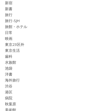
新宿
新書
旅行
旅行-SJH
旅館・ホテル
日常
映画
東京23区外
東京生活
歯科
水族館
池袋
洋書
海外旅行
渋谷
港区
病院
秋葉原
美術館