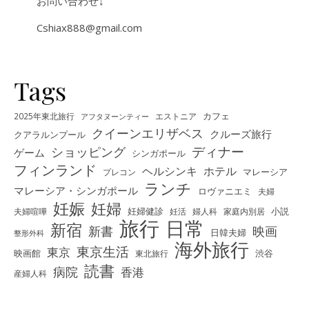
お問い合わせ↓
Cshiax888@gmail.com
Tags
カフェ
2025年東北旅行
エストニア
アフタヌーンティー
クイーンエリザベス
クルーズ旅行
クアラルンプール
ディナー
ショッピング
ゲーム
シンガポール
フィンランド
ヘルシンキ
ホテル
プレコン
マレーシア
ランチ
マレーシア・シンガポール
ロヴァニエミ
夫婦
妊娠
妊婦
夫婦喧嘩
妊婦健診
妊活
婦人科
家庭内別居
小説
旅行
日常
新宿
新書
映画
日韓夫婦
整形外科
海外旅行
東京生活
東京
映画館
東北旅行
渋谷
読書
病院
香港
産婦人科