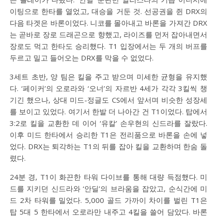
이팅으로 한타를 열었고, 대승을 거둔 것. 선공권을 쥔 DRX의
다음 타겟은 바론이었다. 니코를 몰아내고 바론을 가져간 DRX
는 곧바로 장로 드래곤으로 향했고, 라이즈를 먼저 잡아내면서
장로도 먹고 한타도 승리했다. T1 입장에서는 두 개의 버프를
두르고 밀고 들어오는 DRX를 막을 수 없었다.
3세트 초반, 양 팀은 킬을 주고 받으며 미세한 균형을 유지했
다. ‘페이커’의 오로라와 ‘오너’의 자르반 4세가 각각 3킬씩 챙
기긴 했으나, 상대 미드-정글도 CS에서 앞서며 비슷한 성장세
를 보이고 있었다. 여기서 한발 더 나아간 건 T1이었다. 탑에서
3:2로 킬을 교환한 데 이어 ‘유칼’ 손우현의 신드라를 잘랐다.
이후 미드 한타에서 승리한 T1은 전리품으로 바론을 손에 넣
었다. DRX는 퇴각하는 T1의 뒤를 잡아 킬을 교환하며 한숨 돌
렸다.
24분 경, T1이 화끈한 타워 다이브를 통해 대량 득점했다. 미
드를 지키던 신드라와 ‘안딜’의 브라움을 잡았고, 순식간에 미
드 2차 타워를 밀었다. 5,000 골드 가까이 차이를 벌린 T1은
탑 5대 5 한타에서 오로라만 내주고 4킬을 쓸어 담았다. 바론