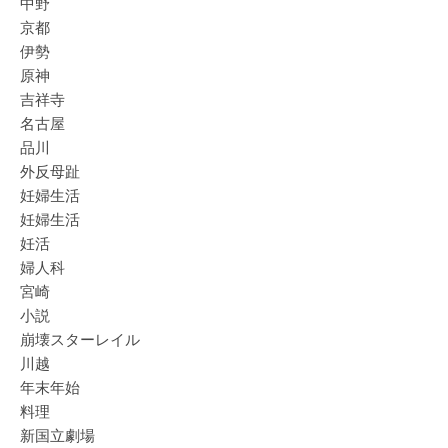
中野
京都
伊勢
原神
吉祥寺
名古屋
品川
外反母趾
妊婦生活
妊婦生活
妊活
婦人科
宮崎
小説
崩壊スターレイル
川越
年末年始
料理
新国立劇場