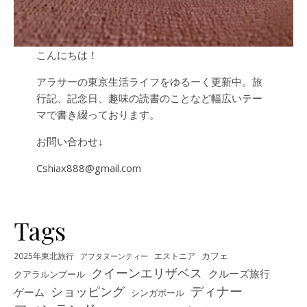
こんにちは！
アラサーの東京生活ライフをゆるーく更新中。旅
行記、記念日、趣味の読書のことなど幅広いテー
マで書き綴っております。
お問い合わせ↓
Cshiax888@gmail.com
Tags
カフェ
2025年東北旅行
エストニア
アフタヌーンティー
クイーンエリザベス
クルーズ旅行
クアラルンプール
ディナー
ショッピング
ゲーム
シンガポール