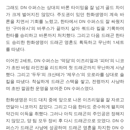
그래도 DN 수퍼스는 상대의 바론 타이밍을 잘 넘겨 골드 차이
가 크게 벌어지진 않았다. 주도권이 있던 한화생명이 계속 바
론을 치면서 기회를 노렸고, 한타에서 DN 수퍼스도 잘 싸웠지
만 ‘구마유시’의 바루스가 끝까지 살아 쿼드라 킬을 기록하며
한타를 승리하고 바론까지 처치했다. 그리고 다음 드래곤 한타
도 승리한 한화생명이 드래곤 영혼도 획득하고 무난히 1세트
를 따냈다.
이어진 2세트, DN 수퍼스는 ‘덕담’의 이즈리얼과 ‘피터’의 니코
가 초반 바텀 라인전을 리드하며 첫 드래곤까지 무난하게 사냥
했다. 그리고 ‘두두’의 크산테가 ‘제우스’의 오로라를 상대로 솔
킬을 따냈다. 착실하게 드래곤 스택을 쌓고, 전령까지 사냥하
며 초반 깔끔한 운영을 보여준 DN 수퍼스였다.
한화생명은 미드 대치 중에 앞으로 나온 이즈리얼을 잘 자르고
연달아 니코까지 잡았다. 그리고 다음 한타도 준수하게 펼치며
약간의 이득을 취했다. 그러나 아직 드래곤의 주인공은 정해지
지 않았고, 양 팀 모두 정비 후 다시 드래곤으로 모였다. DN 수
퍼스가 드래곤 사냥에 성공하며 드래곤 영혼을 차지한 DN 수