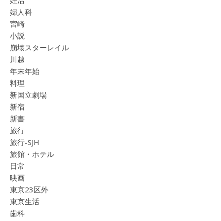
婦人科
宮崎
小説
崩壊スターレイル
川越
年末年始
料理
新国立劇場
新宿
新書
旅行
旅行-SJH
旅館・ホテル
日常
映画
東京23区外
東京生活
歯科