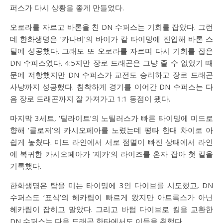
퍼스가 다시 상황을 좋게 만들었다.
오로라를 자르고 바론을 친 DN 수퍼스는 기회를 잡았다. 그런
데 한화생명은 ‘카나비’의 바이가 칼 타이밍에 진입해 바론 스
틸에 성공했다. 그래도 또 오로라를 자르며 다시 기회를 잡은
DN 수퍼스였다. 4:5지만 장로 드래곤은 그냥 줄 수 없었기 때
문에 저항했지만 DN 수퍼스가 교전도 승리하고 장로 드래곤
사냥까지 성공했다. 침착하게 경기를 이어간 DN 수퍼스는 다
음 장로 드래곤까지 잘 가져가고 1:1 동점이 됐다.
마지막 3세트, ‘딜라이트’의 노틸러스가 빠른 타이밍에 미드로
향해 ‘클로저’의 카시오페아를 노렸는데 평타 한대 차이로 아
쉽게 놓쳤다. 미드 라인에서 서로 점멸이 빠진 상태에서 라인
에 복귀한 카시오페아가 ‘제카’의 라이즈를 혼자 잡아 첫 킬을
기록했다.
한화생명은 탑을 미는 타이밍에 3인 다이브를 시도했고, DN
수퍼스도 ‘표식’의 헤카림이 빠르게 왔지만 아트록스가 아닌
헤카림이 잡히고 말았다. 그리고 바텀 다이브로 킬을 교환한
DN 수퍼스는 다음 드래곤 한타에서도 이득을 취했다.