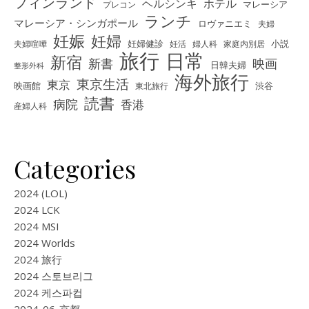
フィンランド
ヘルシンキ
ホテル
プレコン
マレーシア
ランチ
マレーシア・シンガポール
ロヴァニエミ
夫婦
妊娠
妊婦
夫婦喧嘩
妊婦健診
妊活
婦人科
家庭内別居
小説
旅行
日常
新宿
新書
映画
日韓夫婦
整形外科
海外旅行
東京生活
東京
映画館
東北旅行
渋谷
読書
病院
香港
産婦人科
Categories
2024 (LOL)
2024 LCK
2024 MSI
2024 Worlds
2024 旅行
2024 스토브리그
2024 케스파컵
2024-06-京都