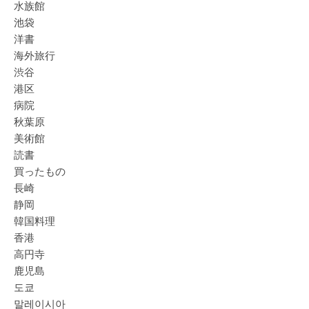
水族館
池袋
洋書
海外旅行
渋谷
港区
病院
秋葉原
美術館
読書
買ったもの
長崎
静岡
韓国料理
香港
高円寺
鹿児島
도쿄
말레이시아