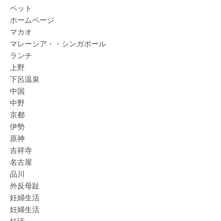
ペット
ホームページ
マカオ
マレーシア・・シンガポール
ランチ
上野
下呂温泉
中国
中野
京都
伊勢
原神
吉祥寺
名古屋
品川
外反母趾
妊婦生活
妊婦生活
妊活