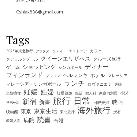
Cshiax888@gmail.com
Tags
カフェ
2025年東北旅行
エストニア
アフタヌーンティー
クイーンエリザベス
クルーズ旅行
クアラルンプール
ディナー
ショッピング
ゲーム
シンガポール
フィンランド
ヘルシンキ
ホテル
プレコン
マレーシア
ランチ
マレーシア・シンガポール
ロヴァニエミ
夫婦
妊娠
妊婦
夫婦喧嘩
妊婦健診
妊活
婦人科
家庭内別居
小説
旅行
日常
新宿
新書
映画
日韓夫婦
整形外科
海外旅行
東京生活
東京
映画館
東北旅行
渋谷
読書
病院
香港
産婦人科