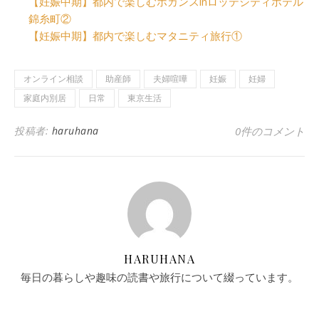
【妊娠中期】都内で楽しむホカンスinロッテシティホテル
錦糸町②
【妊娠中期】都内で楽しむマタニティ旅行①
オンライン相談
助産師
夫婦喧嘩
妊娠
妊婦
家庭内別居
日常
東京生活
投稿者:
haruhana
0件のコメント
HARUHANA
毎日の暮らしや趣味の読書や旅行について綴っています。