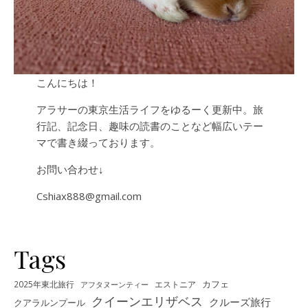
こんにちは！
アラサーの東京生活ライフをゆるーく更新中。旅
行記、記念日、趣味の読書のことなど幅広いテー
マで書き綴っております。
お問い合わせ↓
Cshiax888@gmail.com
Tags
カフェ
2025年東北旅行
エストニア
アフタヌーンティー
クイーンエリザベス
クルーズ旅行
クアラルンプール