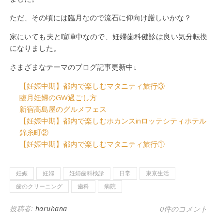
ただ、その頃には臨月なので流石に仰向け厳しいかな？
家にいても夫と喧嘩中なので、妊婦歯科健診は良い気分転換
になりました。
さまざまなテーマのブログ記事更新中↓
【妊娠中期】都内で楽しむマタニティ旅行③
臨月妊婦のGW過ごし方
新宿高島屋のグルメフェス
【妊娠中期】都内で楽しむホカンスinロッテシティホテル
錦糸町②
【妊娠中期】都内で楽しむマタニティ旅行①
妊娠
妊婦
妊婦歯科検診
日常
東京生活
歯のクリーニング
歯科
病院
投稿者:
haruhana
0件のコメント